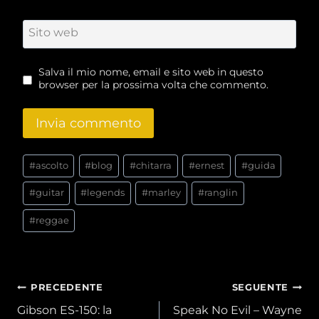
Sito web
Salva il mio nome, email e sito web in questo
browser per la prossima volta che commento.
Tag
#
ascolto
#
blog
#
chitarra
#
ernest
#
guida
articolo:
#
guitar
#
legends
#
marley
#
ranglin
#
reggae
Navigazione
PRECEDENTE
SEGUENTE
Gibson ES-150: la
Speak No Evil – Wayne