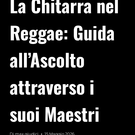
La Chitarra nel
Reggae: Guida
all’Ascolto
attraverso i
suoi Maestri
Di
max giudici
15 Maggio 2026